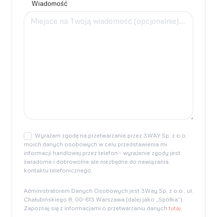
Wiadomość
Wyrażam zgodę na przetwarzanie przez 3WAY Sp. z o.o.
moich danych osobowych w celu przedstawienia mi
informacji handlowej przez telefon - wyrażenie zgody jest
świadome i dobrowolne ale niezbędne do nawiązania
kontaktu telefonicznego.
Administratorem Danych Osobowych jest 3Way Sp. z o.o., ul.
Chałubińskiego 8, 00-613 Warszawa (dalej jako „Spółka”).
Zapoznaj się z informacjami o przetwarzaniu danych
tutaj
.