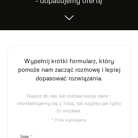
‐ dopasujemy ofertę
Wypełnij krótki formularz, który
pomoże nam zacząć rozmowę i lepiej
dopasować rozwiązania.
Napisz do nas lub zostaw swoje dane -
skontaktujemy się z Tobą, tak szybko jak tylko
to możliwe.
*
Pola wymagane
Imię
*